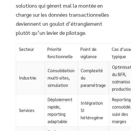
solutions qui gèrent mal la montée en
charge sur les données transactionnelles
deviennent un goulot d’étranglement
plutôt qu’un levier de pilotage.
Secteur
Priorité
Point de
Cas d’usa
fonctionnelle
vigilance
typique
Optimisa
Consolidation
Complexité
du BFR,
Industrie
multi-sites,
du
scénarios
simulation
paramétrage
productio
Déploiement
Reporting
Intégration
rapide,
consolidé
Services
SI
reporting
suivi des
hétérogène
adaptable
marges