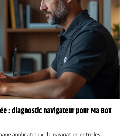
rée : diagnostic navigateur pour Ma Box
age application » : la navigation entre les