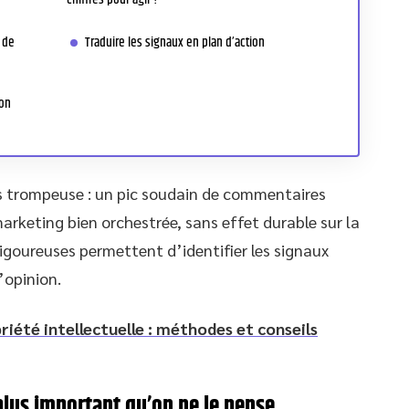
 de
Traduire les signaux en plan d’action
son
is trompeuse : un pic soudain de commentaires
arketing bien orchestrée, sans effet durable sur la
rigoureuses permettent d’identifier les signaux
’opinion.
riété intellectuelle : méthodes et conseils
 plus important qu’on ne le pense