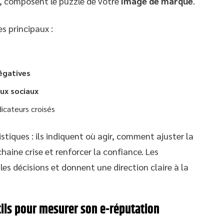
t, composent le puzzle de votre
image de marque
.
es principaux :
égatives
ux sociaux
dicateurs croisés
stiques : ils indiquent où agir, comment ajuster la
ine crise et renforcer la confiance. Les
les décisions et donnent une direction claire à la
ls pour mesurer son e-réputation