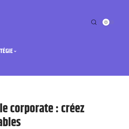
TÉGIE
e corporate : créez
ables