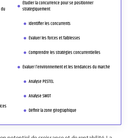
Étudier la concurrence pour se positionner
l du
stratégiquement
Identifier les concurrents
Évaluer les forces et faiblesses
Comprendre les stratégies concurrentielles
Évaluer l’environnement et les tendances du marché
Analyse PESTEL
Analyse SWOT
ices
Définir la zone géographique
on potentiel de croissance et de rentabilité. La